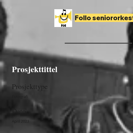
Follo seniororkes
Prosjekttittel
Prosjekttype
Fotografi
Dato
April 2023