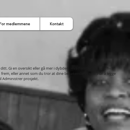
For medlemmene
Kontakt
ditt. Gi en oversikt eller gå mer i dybden. Hva handler det om, hva
 frem, eller annet som du tror at dine besøkende vil vite. For å legge
il Administrer prosjekt.