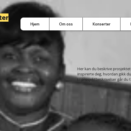
ter
Hjem
Om oss
Konserter
Her kan du beskrive prosjektet 
inspirerte deg, hvordan gikk du
til prosjektbeskrivelser går du t